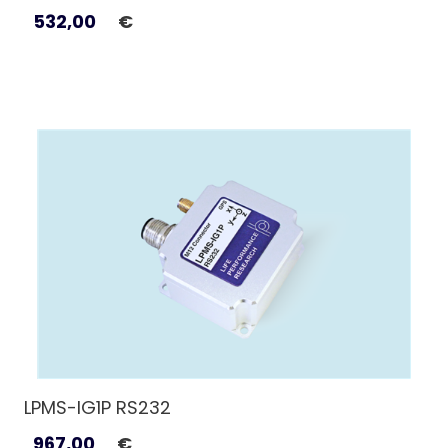
532,00
€
LPMS-IG1P RS232
967,00
€