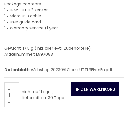
Package contents:
1 x LPMS-UTTL3 sensor
1 x Micro USB cable
1 x User guide card
1 x Warranty service (1 year)
Gewicht: 17,5
g (inkl. aller evtl. Zubehörteile)
Artikelnummer: E597083
Datenblatt:
Webshop 20230517LpmsUTTL3FlyerEn.pdf
-
nicht auf Lager,
Lieferzeit ca. 30 Tage
+