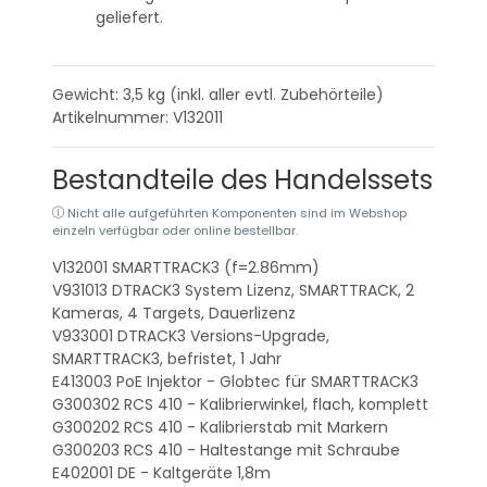
geliefert.
Gewicht: 3,5
kg (inkl. aller evtl. Zubehörteile)
Artikelnummer: V132011
Bestandteile des Handelssets
Nicht alle aufgeführten Komponenten sind im Webshop
einzeln verfügbar oder online bestellbar.
V132001
SMARTTRACK3 (f=2.86mm)
V931013
DTRACK3 System Lizenz, SMARTTRACK, 2
Kameras, 4 Targets, Dauerlizenz
V933001
DTRACK3 Versions-Upgrade,
SMARTTRACK3, befristet, 1 Jahr
E413003
PoE Injektor - Globtec für SMARTTRACK3
G300302
RCS 410 - Kalibrierwinkel, flach, komplett
G300202
RCS 410 - Kalibrierstab mit Markern
G300203
RCS 410 - Haltestange mit Schraube
E402001
DE - Kaltgeräte 1,8m