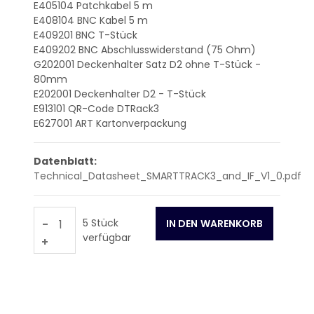
E405104
Patchkabel 5 m
E408104
BNC Kabel 5 m
E409201
BNC T-Stück
E409202
BNC Abschlusswiderstand (75 Ohm)
G202001
Deckenhalter Satz D2 ohne T-Stück -
80mm
E202001
Deckenhalter D2 - T-Stück
E913101
QR-Code DTRack3
E627001
ART Kartonverpackung
Datenblatt:
Technical_Datasheet_SMARTTRACK3_and_IF_V1_0.pdf
5 Stück
-
verfügbar
+