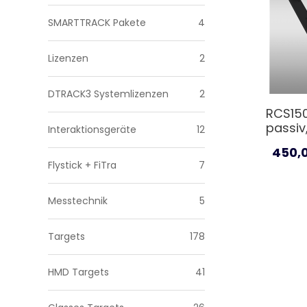
SMARTTRACK Pakete
4
Lizenzen
2
DTRACK3 Systemlizenzen
2
RCS150
passiv,
Interaktionsgeräte
12
450,
Flystick + FiTra
7
Messtechnik
5
Targets
178
HMD Targets
41