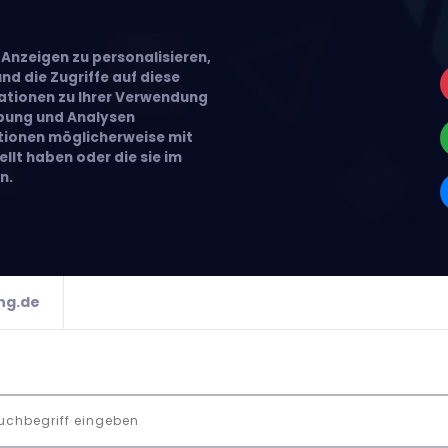
Anzeigen zu personalisieren,
nd die Zugriffe auf diese
ationen zu Ihrer Verwendung
rbung und Analysen
ationen möglicherweise mit
llt haben oder die sie im
n.
ng.de