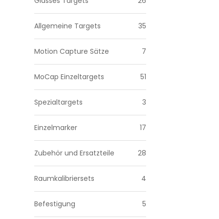
Glasses Targets
26
Allgemeine Targets
35
Motion Capture Sätze
7
MoCap Einzeltargets
51
Spezialtargets
3
Einzelmarker
17
Zubehör und Ersatzteile
28
Raumkalibriersets
4
Befestigung
5