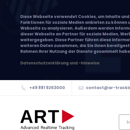
Diese Webseite verwendet Cookies, um Inhalte und 
Funktionen für soziale Medien anbieten zu können u
Webseite zu analysieren. Außerdem werden Inform
dieser Webseite an Partner für soziale Medien, We
weitergegeben. Diese Partner führen diese Inform
weiteren Daten zusammen, die Sie ihnen bereitgeste
Rahmen Ihrer Nutzung der Dienste gesammelt habe
Datenschutzerklärung und -hinweise
+49 881 9253000
contact@ar-tracki