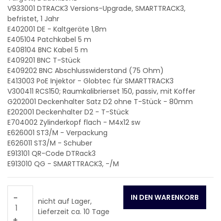
V933001
DTRACK3 Versions-Upgrade, SMARTTRACK3,
befristet, 1 Jahr
E402001
DE - Kaltgeräte 1,8m
E405104
Patchkabel 5 m
E408104
BNC Kabel 5 m
E409201
BNC T-Stück
E409202
BNC Abschlusswiderstand (75 Ohm)
E413003
PoE Injektor - Globtec für SMARTTRACK3
V300411
RCS150; Raumkalibrierset 150, passiv, mit Koffer
G202001
Deckenhalter Satz D2 ohne T-Stück - 80mm
E202001
Deckenhalter D2 - T-Stück
E704002
Zylinderkopf flach - M4x12 sw
E626001
ST3/M - Verpackung
E626011
ST3/M - Schuber
E913101
QR-Code DTRack3
E913010
QG - SMARTTRACK3, -/M
-
nicht auf Lager,
Lieferzeit ca. 10 Tage
+